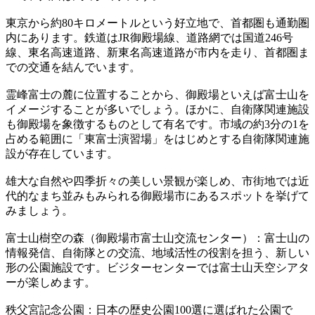
東京から約80キロメートルという好立地で、首都圏も通勤圏
内にあります。鉄道はJR御殿場線、道路網では国道246号
線、東名高速道路、新東名高速道路が市内を走り、首都圏ま
での交通を結んでいます。
霊峰富士の麓に位置することから、御殿場といえば富士山を
イメージすることが多いでしょう。ほかに、自衛隊関連施設
も御殿場を象徴するものとして有名です。市域の約3分の1を
占める範囲に「東富士演習場」をはじめとする自衛隊関連施
設が存在しています。
雄大な自然や四季折々の美しい景観が楽しめ、市街地では近
代的なまち並みもみられる御殿場市にあるスポットを挙げて
みましょう。
富士山樹空の森（御殿場市富士山交流センター）：富士山の
情報発信、自衛隊との交流、地域活性の役割を担う、新しい
形の公園施設です。ビジターセンターでは富士山天空シアタ
ーが楽しめます。
秩父宮記念公園：日本の歴史公園100選に選ばれた公園で