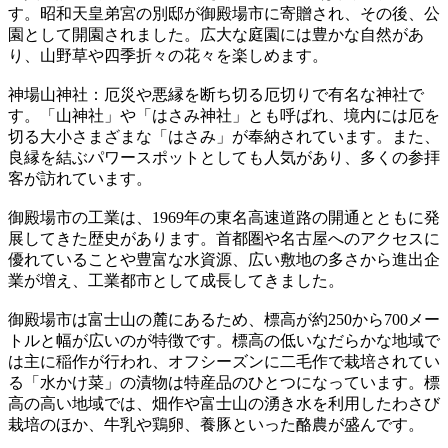
す。昭和天皇弟宮の別邸が御殿場市に寄贈され、その後、公
園として開園されました。広大な庭園には豊かな自然があ
り、山野草や四季折々の花々を楽しめます。
神場山神社：厄災や悪縁を断ち切る厄切りで有名な神社で
す。「山神社」や「はさみ神社」とも呼ばれ、境内には厄を
切る大小さまざまな「はさみ」が奉納されています。また、
良縁を結ぶパワースポットとしても人気があり、多くの参拝
客が訪れています。
御殿場市の工業は、1969年の東名高速道路の開通とともに発
展してきた歴史があります。首都圏や名古屋へのアクセスに
優れていることや豊富な水資源、広い敷地の多さから進出企
業が増え、工業都市として成長してきました。
御殿場市は富士山の麓にあるため、標高が約250から700メー
トルと幅が広いのが特徴です。標高の低いなだらかな地域で
は主に稲作が行われ、オフシーズンに二毛作で栽培されてい
る「水かけ菜」の漬物は特産品のひとつになっています。標
高の高い地域では、畑作や富士山の湧き水を利用したわさび
栽培のほか、牛乳や鶏卵、養豚といった酪農が盛んです。