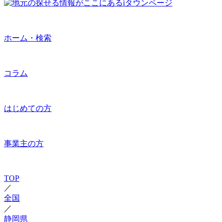
ホーム・検索
コラム
はじめての方
事業主の方
TOP
／
全国
／
静岡県