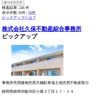
すべてクリア
検索結果:
246
件
表示件数
20件
|
50件
ピックアップとは？
株式会社久保不動産綜合事務所
ピックアップ
事務所売買
建物売買
月極駐車場
土地売買
不動産取引
静岡県静岡市駿河区小鹿３丁目１７－１４