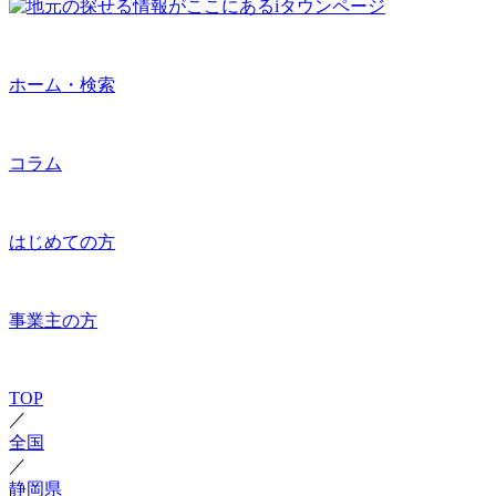
ホーム・検索
コラム
はじめての方
事業主の方
TOP
／
全国
／
静岡県