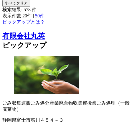
すべてクリア
検索結果:
578
件
表示件数
20件
|
50件
ピックアップとは？
有限会社丸英
ピックアップ
ごみ収集運搬
ごみ処分
産業廃棄物収集運搬業
ごみ処理（一般
廃棄物）
静岡県富士市増川４５４－３