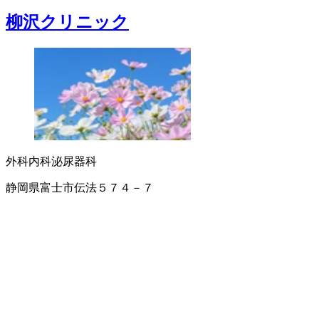
柳沢クリニック
外科
内科
泌尿器科
静岡県富士市伝法５７４－７