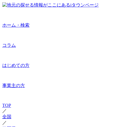
ホーム・検索
コラム
はじめての方
事業主の方
TOP
／
全国
／