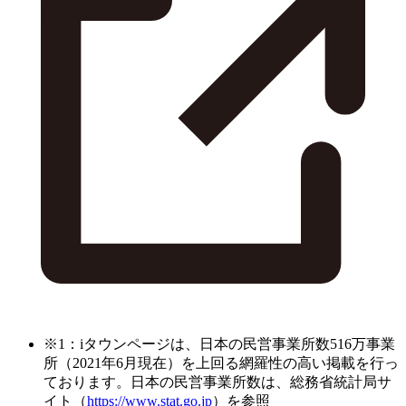
※1：iタウンページは、日本の民営事業所数516万事業
所（2021年6月現在）を上回る網羅性の高い掲載を行っ
ております。日本の民営事業所数は、総務省統計局サ
イト（
https://www.stat.go.jp
）を参照