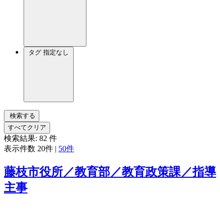
タグ
指定なし
検索する
すべてクリア
検索結果:
82
件
表示件数
20件
|
50件
藤枝市役所／教育部／教育政策課／指導
主事