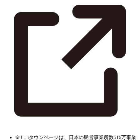
※1：iタウンページは、日本の民営事業所数516万事業