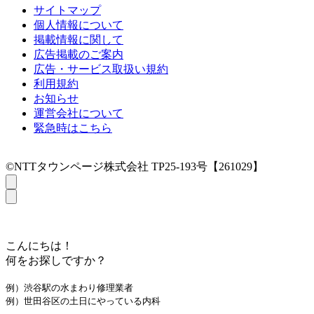
サイトマップ
個人情報について
掲載情報に関して
広告掲載のご案内
広告・サービス取扱い規約
利用規約
お知らせ
運営会社について
緊急時はこちら
©NTTタウンページ株式会社 TP25-193号【261029】
こんにちは！
何をお探しですか？
例）渋谷駅の水まわり修理業者
例）世田谷区の土日にやっている内科