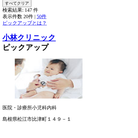
すべてクリア
検索結果:
147
件
表示件数
20件
|
50件
ピックアップとは？
小林クリニック
ピックアップ
医院・診療所
小児科
内科
島根県松江市比津町１４９－１