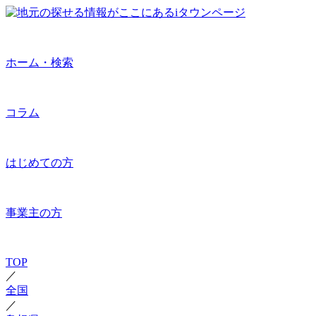
ホーム・検索
コラム
はじめての方
事業主の方
TOP
／
全国
／