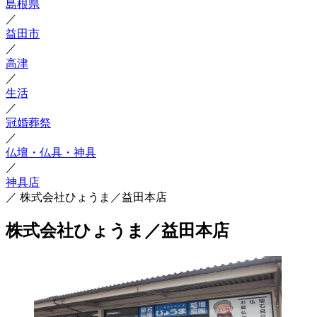
島根県
／
益田市
／
高津
／
生活
／
冠婚葬祭
／
仏壇・仏具・神具
／
神具店
／
株式会社ひょうま／益田本店
株式会社ひょうま／益田本店