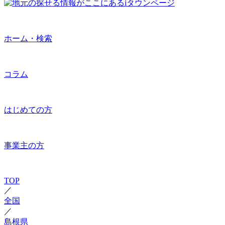
ホーム・検索
コラム
はじめての方
事業主の方
TOP
／
全国
／
島根県