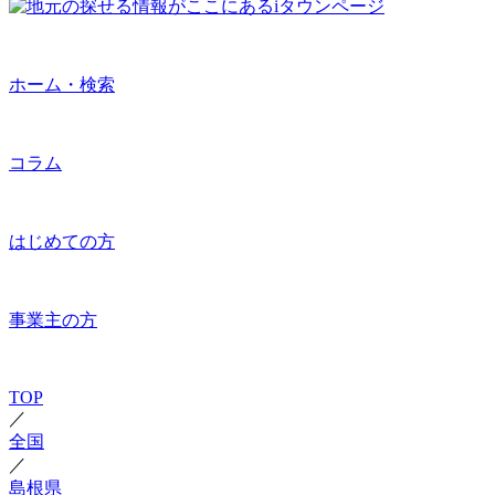
ホーム・検索
コラム
はじめての方
事業主の方
TOP
／
全国
／
島根県