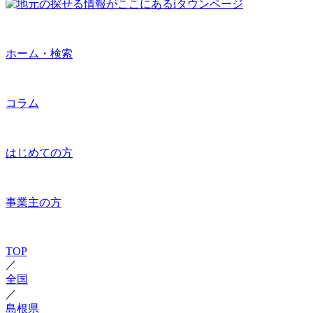
ホーム・検索
コラム
はじめての方
事業主の方
TOP
／
全国
／
島根県