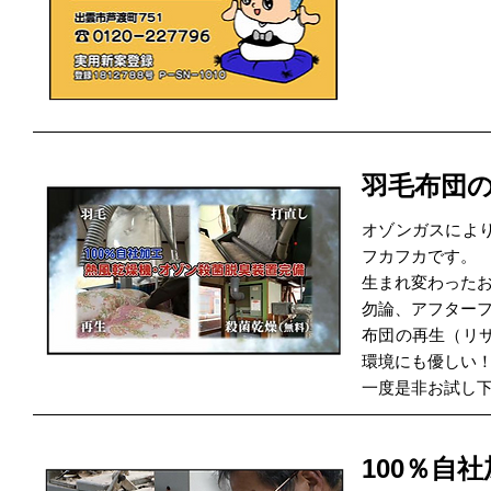
羽毛布団
オゾンガスによ
フカフカです。
生まれ変わった
勿論、アフター
布団の再生（リ
環境にも優しい
一度是非お試し
100％自