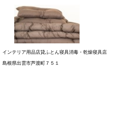
インテリア用品店
貸ふとん
寝具消毒・乾燥
寝具店
島根県出雲市芦渡町７５１