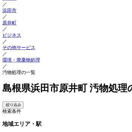
／
浜田市
／
原井町
／
ビジネス
／
その他サービス
／
環境・廃棄物処理
／
汚物処理の一覧
島根県浜田市原井町 汚物処理
絞り込み
検索条件
地域
エリア・駅