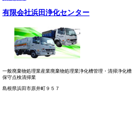
有限会社浜田浄化センター
一般廃棄物処理業
産業廃棄物処理業
浄化槽管理・清掃
浄化槽
保守点検
清掃業
島根県浜田市原井町９５７