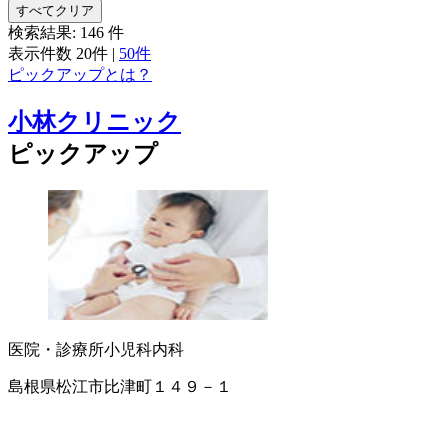
すべてクリア
検索結果:
146
件
表示件数
20件
|
50件
ピックアップとは？
小林クリニック
ピックアップ
医院・診療所
小児科
内科
島根県松江市比津町１４９－１