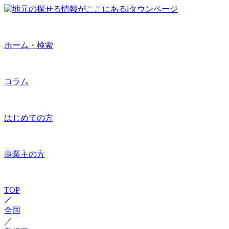
ホーム・検索
コラム
はじめての方
事業主の方
TOP
／
全国
／