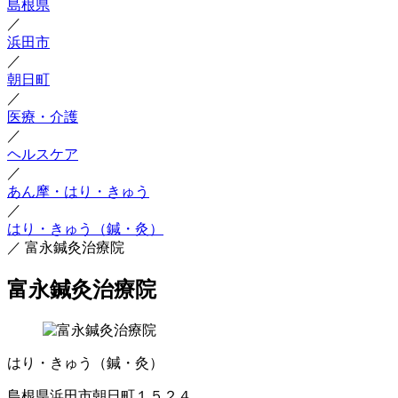
島根県
／
浜田市
／
朝日町
／
医療・介護
／
ヘルスケア
／
あん摩・はり・きゅう
／
はり・きゅう（鍼・灸）
／
富永鍼灸治療院
富永鍼灸治療院
はり・きゅう（鍼・灸）
島根県浜田市朝日町１５２４