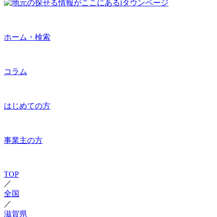
ホーム・検索
コラム
はじめての方
事業主の方
TOP
／
全国
／
滋賀県