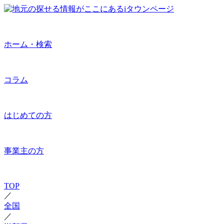
ホーム・検索
コラム
はじめての方
事業主の方
TOP
／
全国
／