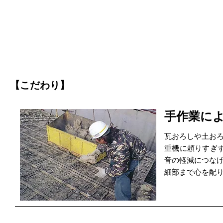
【こだわり】
手作業に
瓦おろしや土お
重機に頼りすぎ
音の軽減につな
細部まで心を配