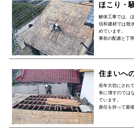
ほこり・
解体工事では、
信和建材では散
めています。
事前の配慮と丁
住まいへ
長年大切にされ
単に壊すのでは
ています。
責任を持って最