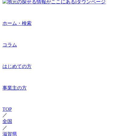
ホーム・検索
コラム
はじめての方
事業主の方
TOP
／
全国
／
滋賀県