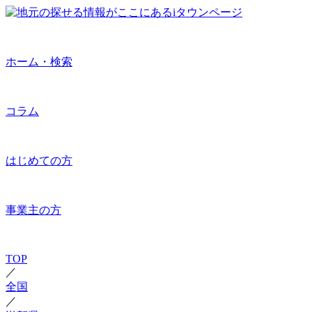
ホーム・検索
コラム
はじめての方
事業主の方
TOP
／
全国
／