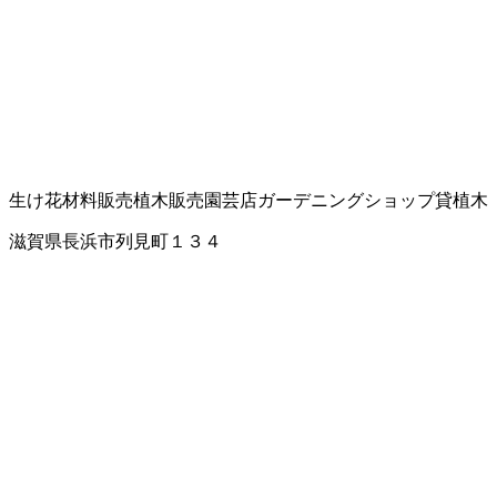
生け花材料販売
植木販売
園芸店
ガーデニングショップ
貸植木
滋賀県長浜市列見町１３４