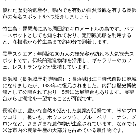
優れた歴史的遺産や、県内でも有数の自然景観を有する長浜
市の有名スポットを3つ紹介しましょう。
竹生島：琵琶湖にある周囲約2キロメートルの島です。パワ
ースポットとしても知られており、定期観光船を利用する
と、彦根港から竹生島まで約40分で到着します。
黒壁スクエア：年間約200万人の観光客が訪れる人気観光ス
ポットです。伝統的建造物群を活用し、ギャラリーやカフ
ェ、レストランなどが集積しています。
長浜城（長浜城歴史博物館）：長浜城は江戸時代前期に廃城
になりましたが、1983年に復元されました。内部は歴史博物
館として公開されており、5階には展望台もあります。展望
台からは湖北を一望することが可能です。
長浜市は、豊かな自然を活かした農業が活発です。米やブロ
ッコリー、長いも、ホウレンソウ、ブルーベリー、ナシ、メ
ロンなど、さまざまな農作物が生産されています。なかでも
米は市内の農業生産の大部分を占めている農作物です。