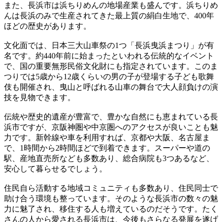
また、長浜市は浜ちりめんの地場産業も盛んです。浜ちりめ
んは長浜のみで生産されてきた最上質の絹白生地で、400年
ほどの歴史があります。
文化面では、日本三大山車祭の1つ「長浜曳浜まつり」が有
名です。約440年前に始まったといわれる伝統的なイベント
で、国の重要無形民俗文化財にも指定されています。このま
つりでは5歳から12歳くらいの男の子が登場する子ども歌舞
伎も開催され、曳山と呼ばれる山車の舞台で大人顔負けの演
技を見物できます。
伝統や歴史的遺産が豊富で、豊かな自然にも恵まれている長
浜市ですが、京阪神圏や中京圏へのアクセスが良いことも魅
力です。新幹線や車を利用すれば、京都や大阪、名古屋ま
で、1時間から2時間ほどで到着できます。スーパーや道の
駅、産地直売所なども多数あり、総合病院も3つあるなど、
安心して暮らせるでしょう。
住民自ら活動する地域コミュニティも多数あり、住民同士で
助け合う環境も整っています。そのような長浜市の数々の魅
力に魅了され、移住する人も増えているのだそうです。たく
さんの人から愛される長浜市は、今後もさらなる発展を遂げ