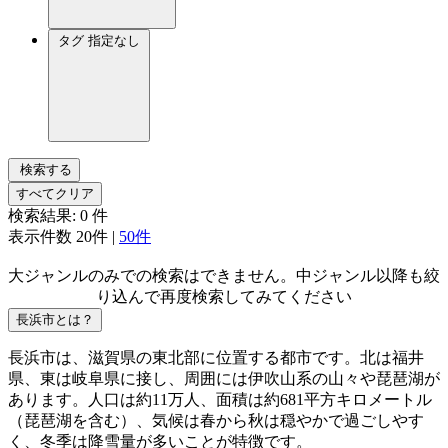
タグ
指定なし
検索する
すべてクリア
検索結果:
0
件
表示件数
20件
|
50件
大ジャンルのみでの検索はできません。中ジャンル以降も絞
り込んで再度検索してみてください
長浜市とは？
長浜市は、滋賀県の東北部に位置する都市です。北は福井
県、東は岐阜県に接し、周囲には伊吹山系の山々や琵琶湖が
あります。人口は約11万人、面積は約681平方キロメートル
（琵琶湖を含む）、気候は春から秋は穏やかで過ごしやす
く、冬季は降雪量が多いことが特徴です。