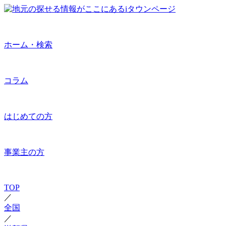
ホーム・検索
コラム
はじめての方
事業主の方
TOP
／
全国
／