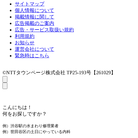
サイトマップ
個人情報について
掲載情報に関して
広告掲載のご案内
広告・サービス取扱い規約
利用規約
お知らせ
運営会社について
緊急時はこちら
©NTTタウンページ株式会社 TP25-193号【261029】
こんにちは！
何をお探しですか？
例）渋谷駅の水まわり修理業者
例）世田谷区の土日にやっている内科