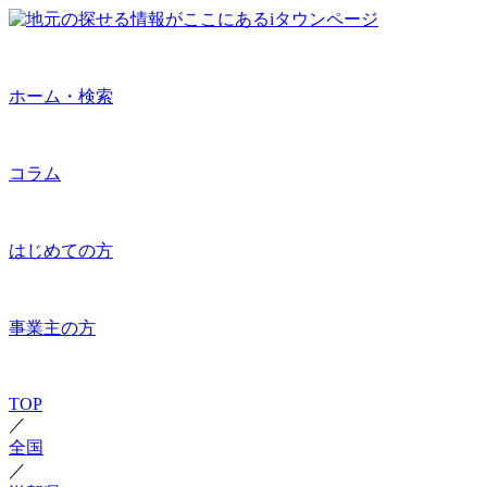
ホーム・検索
コラム
はじめての方
事業主の方
TOP
／
全国
／