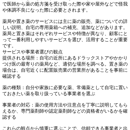
で医師から薬の処方箋を受け取った際や家や屋外などで怪我
や体調不良になった際に必要とされます。
薬局や置き薬のサービスには主に薬の販売、薬についての詳
しい説明、自宅の専用薬箱への補充、追加などがあります。
薬局と置き薬はそれぞれサービスや特徴が異なり、顧客にと
って一番利用しやすいサービスを選び、活用することが重要
です。
サービスや事業者選びの観点
提供される場所：自宅の近所にあるドラックストアやかかり
つけ医の最寄りの薬局など、適切な場所を調べる。置き薬の
場合は、自宅近くに配置販売業の営業所があることを事前に
確認する
薬の種類：自分や家族に必要な薬、常備薬として自宅に置い
ておきたい薬を取り扱っている事業者を選ぶ
事業者の対応：薬の使用方法や注意点を丁寧に説明してもら
えるか、専門薬剤師や認定薬剤師などの資格者がいるかを確
認する
これらの観点から慎重に選ぶことで、信頼できる事業者と出