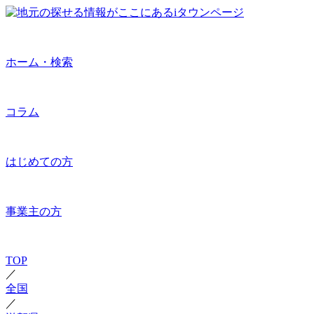
ホーム・検索
コラム
はじめての方
事業主の方
TOP
／
全国
／