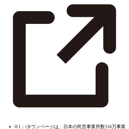
※1：iタウンページは、日本の民営事業所数516万事業