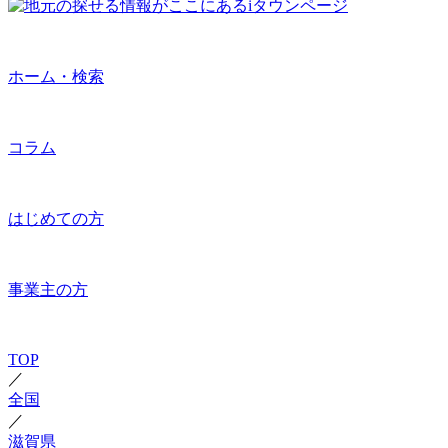
ホーム・検索
コラム
はじめての方
事業主の方
TOP
／
全国
／
滋賀県