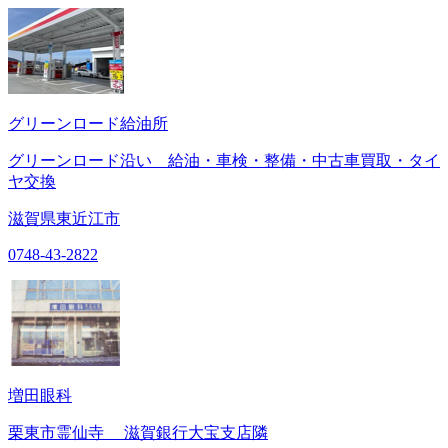
グリーンロード給油所
グリーンロード沿い 給油・車検・整備・中古車買取・タイ
ヤ交換
滋賀県東近江市
0748-43-2822
増田眼科
栗東市霊仙寺 滋賀銀行大宝支店隣