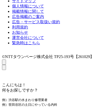
サイトマップ
個人情報について
掲載情報に関して
広告掲載のご案内
広告・サービス取扱い規約
利用規約
お知らせ
運営会社について
緊急時はこちら
©NTTタウンページ株式会社 TP25-193号【261029】
こんにちは！
何をお探しですか？
例）渋谷駅の水まわり修理業者
例）世田谷区の土日にやっている内科