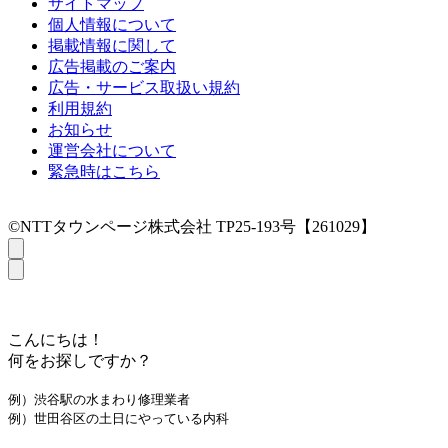
サイトマップ
個人情報について
掲載情報に関して
広告掲載のご案内
広告・サービス取扱い規約
利用規約
お知らせ
運営会社について
緊急時はこちら
©NTTタウンページ株式会社 TP25-193号【261029】
こんにちは！
何をお探しですか？
例）渋谷駅の水まわり修理業者
例）世田谷区の土日にやっている内科