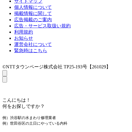
サイトマップ
個人情報について
掲載情報に関して
広告掲載のご案内
広告・サービス取扱い規約
利用規約
お知らせ
運営会社について
緊急時はこちら
©NTTタウンページ株式会社 TP25-193号【261029】
こんにちは！
何をお探しですか？
例）渋谷駅の水まわり修理業者
例）世田谷区の土日にやっている内科