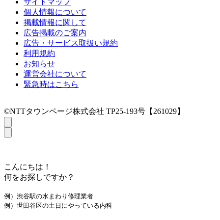
サイトマップ
個人情報について
掲載情報に関して
広告掲載のご案内
広告・サービス取扱い規約
利用規約
お知らせ
運営会社について
緊急時はこちら
©NTTタウンページ株式会社 TP25-193号【261029】
こんにちは！
何をお探しですか？
例）渋谷駅の水まわり修理業者
例）世田谷区の土日にやっている内科