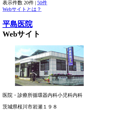
表示件数
20件
|
50件
Webサイトとは？
平島医院
Webサイト
医院・診療所
循環器内科
小児科
内科
茨城県桜川市岩瀬１９８