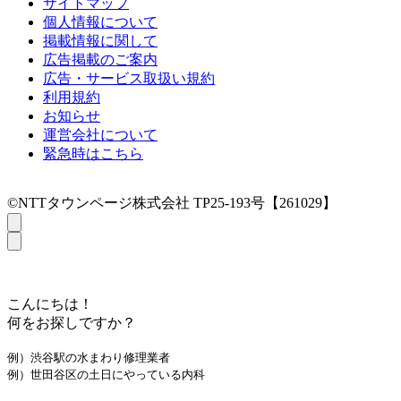
サイトマップ
個人情報について
掲載情報に関して
広告掲載のご案内
広告・サービス取扱い規約
利用規約
お知らせ
運営会社について
緊急時はこちら
©NTTタウンページ株式会社 TP25-193号【261029】
こんにちは！
何をお探しですか？
例）渋谷駅の水まわり修理業者
例）世田谷区の土日にやっている内科