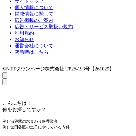
サイトマップ
個人情報について
掲載情報に関して
広告掲載のご案内
広告・サービス取扱い規約
利用規約
お知らせ
運営会社について
緊急時はこちら
©NTTタウンページ株式会社 TP25-193号【261029】
こんにちは！
何をお探しですか？
例）渋谷駅の水まわり修理業者
例）世田谷区の土日にやっている内科