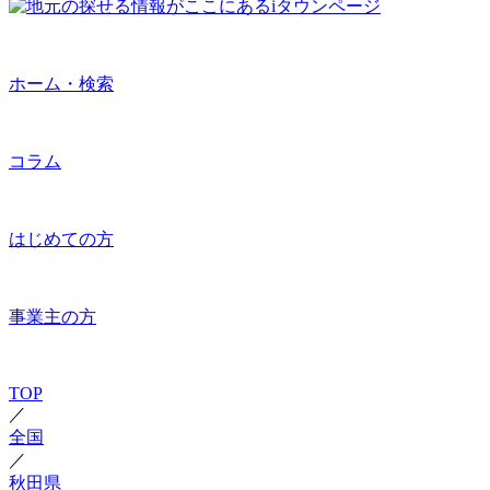
ホーム・検索
コラム
はじめての方
事業主の方
TOP
／
全国
／
秋田県