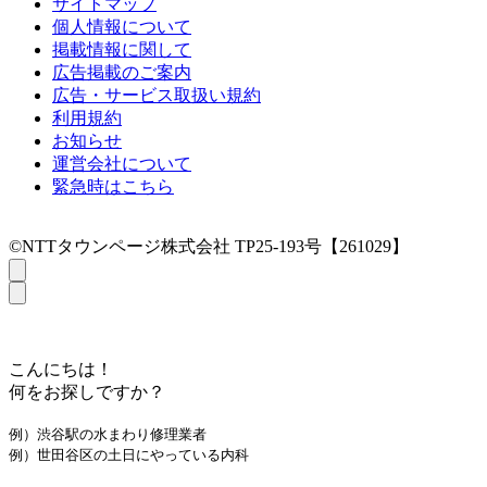
サイトマップ
個人情報について
掲載情報に関して
広告掲載のご案内
広告・サービス取扱い規約
利用規約
お知らせ
運営会社について
緊急時はこちら
©NTTタウンページ株式会社 TP25-193号【261029】
こんにちは！
何をお探しですか？
例）渋谷駅の水まわり修理業者
例）世田谷区の土日にやっている内科