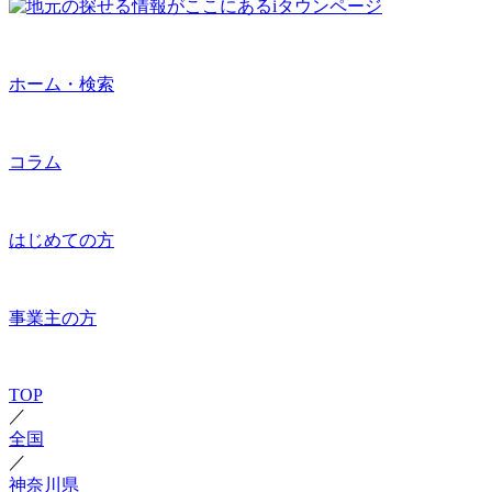
ホーム・検索
コラム
はじめての方
事業主の方
TOP
／
全国
／
神奈川県