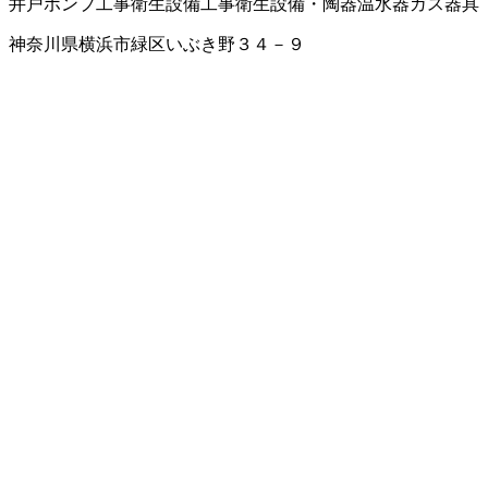
井戸ポンプ工事
衛生設備工事
衛生設備・陶器
温水器
ガス器具
神奈川県横浜市緑区いぶき野３４－９