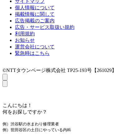
サイトマップ
個人情報について
掲載情報に関して
広告掲載のご案内
広告・サービス取扱い規約
利用規約
お知らせ
運営会社について
緊急時はこちら
©NTTタウンページ株式会社 TP25-193号【261029】
こんにちは！
何をお探しですか？
例）渋谷駅の水まわり修理業者
例）世田谷区の土日にやっている内科