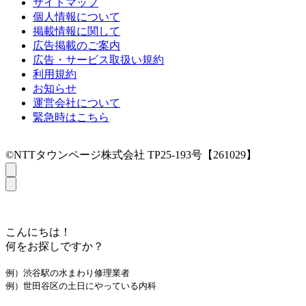
サイトマップ
個人情報について
掲載情報に関して
広告掲載のご案内
広告・サービス取扱い規約
利用規約
お知らせ
運営会社について
緊急時はこちら
©NTTタウンページ株式会社 TP25-193号【261029】
こんにちは！
何をお探しですか？
例）渋谷駅の水まわり修理業者
例）世田谷区の土日にやっている内科