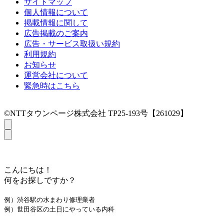
サイトマップ
個人情報について
掲載情報に関して
広告掲載のご案内
広告・サービス取扱い規約
利用規約
お知らせ
運営会社について
緊急時はこちら
©NTTタウンページ株式会社 TP25-193号【261029】
こんにちは！
何をお探しですか？
例）渋谷駅の水まわり修理業者
例）世田谷区の土日にやっている内科