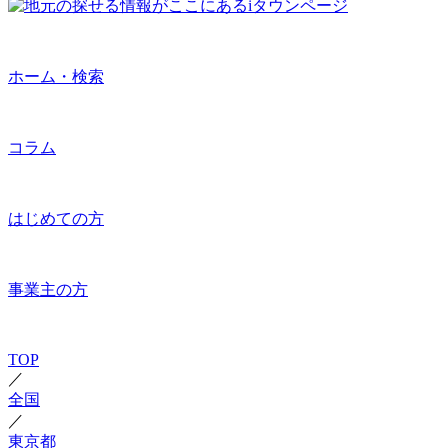
ホーム・検索
コラム
はじめての方
事業主の方
TOP
／
全国
／
東京都