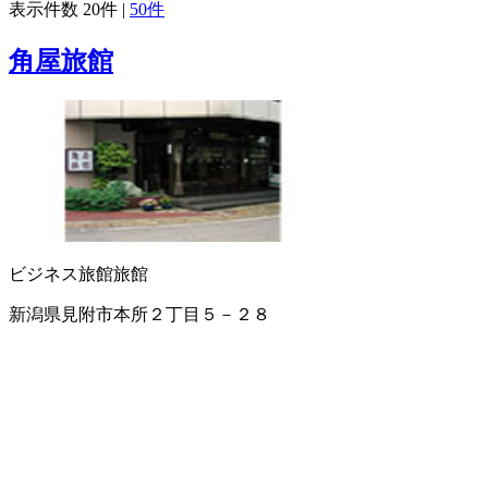
表示件数
20件
|
50件
角屋旅館
ビジネス旅館
旅館
新潟県見附市本所２丁目５－２８