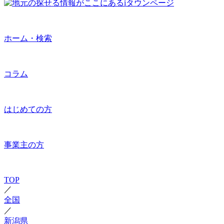
ホーム・検索
コラム
はじめての方
事業主の方
TOP
／
全国
／
新潟県