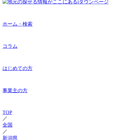
ホーム・検索
コラム
はじめての方
事業主の方
TOP
／
全国
／
新潟県